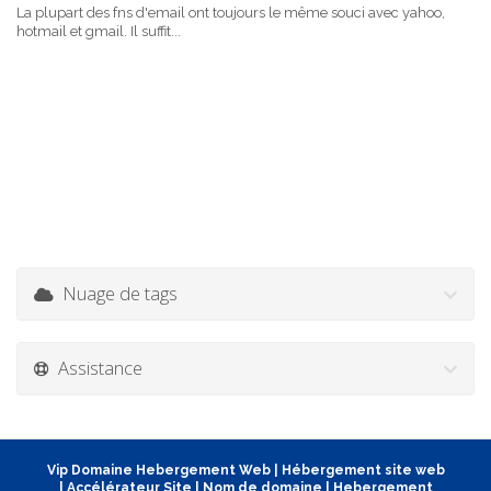
La plupart des fns d'email ont toujours le même souci avec yahoo,
hotmail et gmail. Il suffit...
Nuage de tags
Assistance
Vip Domaine Hebergement Web
|
Hébergement site web
|
Accélérateur Site
|
Nom de domaine
|
Hebergement