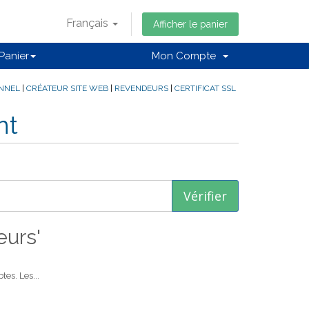
Français
Afficher le panier
Panier
Mon Compte
ONNEL
|
CRÉATEUR SITE WEB
|
REVENDEURS
|
CERTIFICAT SSL
nt
eurs'
es. Les...