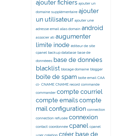
ajouter fichiers
ajouter un
ajouter
domaine supplémentaire
un utilisateur
ajouter une
android
adresse email
alias domain
augumenter
associer
ati
limite inode
éditeur de site
cpanel
backup database
base de
base de données
donnéees
blacklist
blocage domaine
blogger
boite de spam
boite email
CAA
cl-
CNAME
CNAME record
commande
compte courriel
commander
compte emails
compte
mail
configuration
connection
connexion
connection refusée
cpanel
contact
coordonnée
cpanel
créer base de
user
création