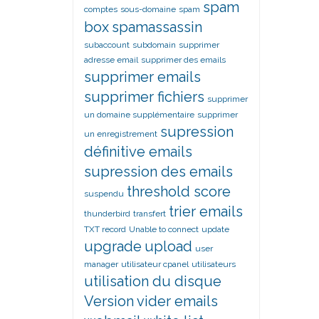
spam
comptes
sous-domaine
spam
box
spamassassin
subaccount
subdomain
supprimer
adresse email
supprimer des emails
supprimer emails
supprimer fichiers
supprimer
un domaine supplémentaire
supprimer
supression
un enregistrement
définitive emails
supression des emails
threshold score
suspendu
trier emails
thunderbird
transfert
TXT record
Unable to connect
update
upgrade
upload
user
manager
utilisateur cpanel
utilisateurs
utilisation du disque
Version
vider emails