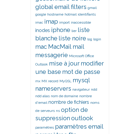
global email filters
gmail
google
hostname
hotmail
identifiants
imap
imac
import
inaccessible
iphone
liste
inodes
lier
blanche
liste noire
log
login
mac
MacMail
mail
messagerie
Microsoft Office
mise à jour
modifier
Outlook
une base
mot de passe
mysql
mx
MX record
MyQSL
nameservers
navigateur
ndd
ndd alias
nom de domaine
nombre
nombre de fichiers
d'email
noms
option de
de serveurs
ns
suppression
outlook
paramètres email
paramètres