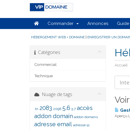
Commander
Annonces
Guide 
HÉBERGEMENT WEB + DOMAINE
|
ENREGISTRER UN DOMAI
Hé
Catégories
Commercial
Accueil
Technique
Nuage de tags
Voir
2083
5.6
accès
.tn
2096
5.7
Gest
addon domain
Aperçu L'
addon domains
adresse email
adresse ip