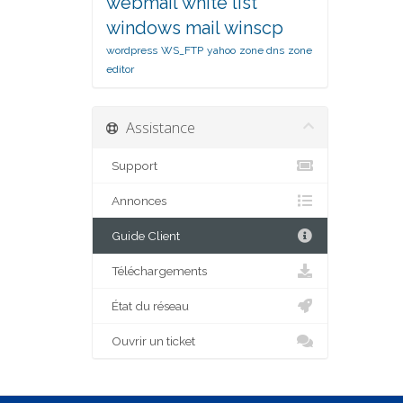
webmail
white list
windows mail
winscp
wordpress
WS_FTP
yahoo
zone dns
zone
editor
Assistance
Support
Annonces
Guide Client
Téléchargements
État du réseau
Ouvrir un ticket