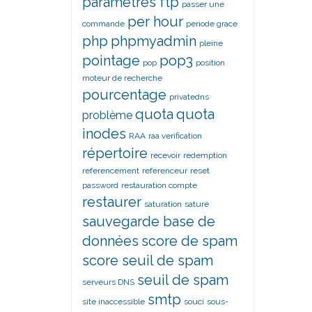
paramètres ftp
passer une
per hour
commande
periode grace
php
phpmyadmin
pleine
pointage
pop3
pop
position
moteur de recherche
pourcentage
privatedns
quota
quota
problème
inodes
RAA
raa verification
répertoire
recevoir
redemption
referencement
referenceur
reset
password
restauration compte
restaurer
saturation
saturé
sauvegarde base de
données
score de spam
score seuil de spam
seuil de spam
serveurs DNS
smtp
site inaccessible
souci
sous-