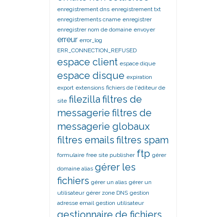
enregistrement dns
enregistrement txt
enregistrements cname
enregistrer
enregistrer nom de domaine
envoyer
erreur
error_log
ERR_CONNECTION_REFUSED
espace client
espace dique
espace disque
expiration
export
extensions
fichiers de l'éditeur de
filezilla
filtres de
site
messagerie
filtres de
messagerie globaux
filtres emails
filtres spam
ftp
formulaire
free site publisher
gérer
gérer les
domaine alias
fichiers
gérer un alias
gérer un
utilisateur
gérer zone DNS
gestion
adresse email
gestion utilisateur
gestionnaire de fichiers