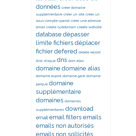
données
créer domaine
supplémentaire
créer un site
créer un
sous-compte cpanel
créer une adresse
email
create subdomain
create website
database
dépasser
limite fichiers
déplacer
fichier
defered
delete record
dns
disk
disque
dom alias
domaine
domaine alias
domaine expiré
domaine garé
domaine
domaine
parqué
supplémentaire
domaines
domaines
download
supplémentaires
email filters
emails
email
emails non autorisés
emails non sollicités