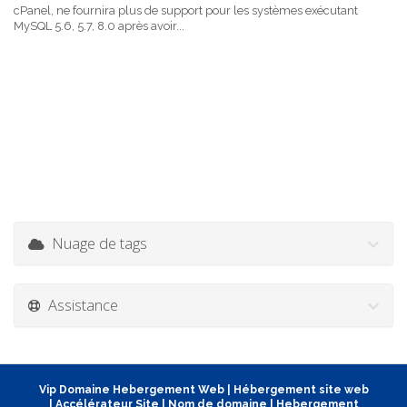
cPanel, ne fournira plus de support pour les systèmes exécutant
MySQL 5.6, 5.7, 8.0 après avoir...
Nuage de tags
Assistance
Vip Domaine Hebergement Web
|
Hébergement site web
|
Accélérateur Site
|
Nom de domaine
|
Hebergement