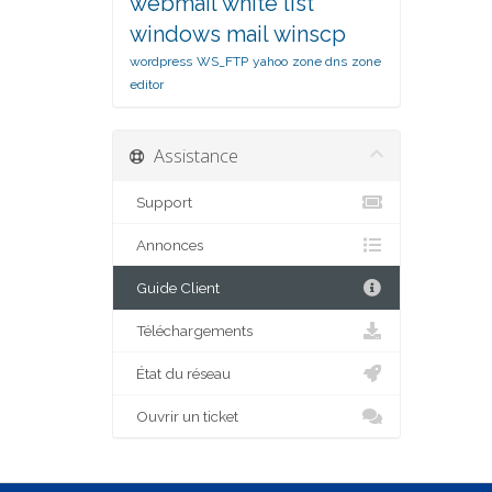
webmail
white list
windows mail
winscp
wordpress
WS_FTP
yahoo
zone dns
zone
editor
Assistance
Support
Annonces
Guide Client
Téléchargements
État du réseau
Ouvrir un ticket