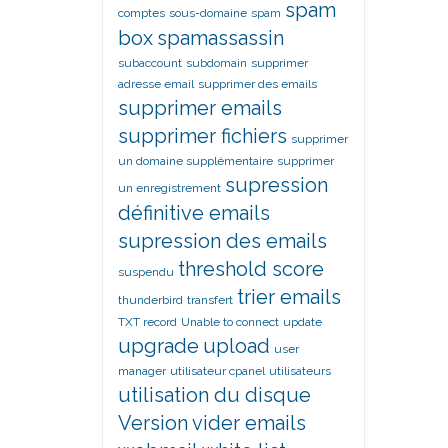
spam
comptes
sous-domaine
spam
box
spamassassin
subaccount
subdomain
supprimer
adresse email
supprimer des emails
supprimer emails
supprimer fichiers
supprimer
un domaine supplémentaire
supprimer
supression
un enregistrement
définitive emails
supression des emails
threshold score
suspendu
trier emails
thunderbird
transfert
TXT record
Unable to connect
update
upgrade
upload
user
manager
utilisateur cpanel
utilisateurs
utilisation du disque
Version
vider emails