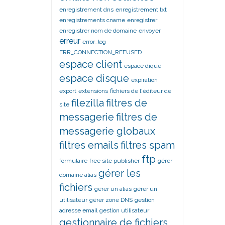
enregistrement dns
enregistrement txt
enregistrements cname
enregistrer
enregistrer nom de domaine
envoyer
erreur
error_log
ERR_CONNECTION_REFUSED
espace client
espace dique
espace disque
expiration
export
extensions
fichiers de l'éditeur de
filezilla
filtres de
site
messagerie
filtres de
messagerie globaux
filtres emails
filtres spam
ftp
formulaire
free site publisher
gérer
gérer les
domaine alias
fichiers
gérer un alias
gérer un
utilisateur
gérer zone DNS
gestion
adresse email
gestion utilisateur
gestionnaire de fichiers