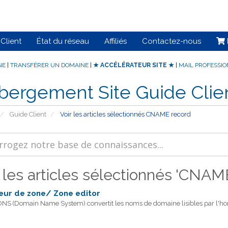
Client
État du réseau
Affiliés
Contactez-nous
NE
|
TRANSFÉRER UN DOMAINE
|
★ ACCÉLÉRATEUR SITE ★
|
MAIL PROFESSI
bergement Site Guide Clie
Guide Client
Voir les articles sélectionnés CNAME record
r les articles sélectionnés 'CNAM
eur de zone/ Zone editor
NS (Domain Name System) convertit les noms de domaine lisibles par l'ho