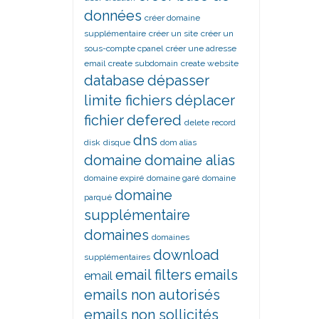
données
créer domaine
supplémentaire
créer un site
créer un
sous-compte cpanel
créer une adresse
email
create subdomain
create website
database
dépasser
limite fichiers
déplacer
fichier
defered
delete record
dns
disk
disque
dom alias
domaine
domaine alias
domaine expiré
domaine garé
domaine
domaine
parqué
supplémentaire
domaines
domaines
download
supplémentaires
email filters
emails
email
emails non autorisés
emails non sollicités