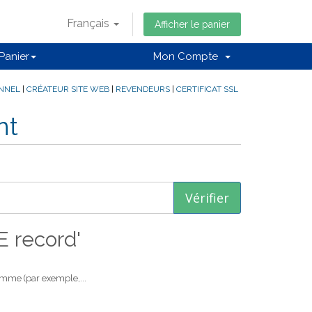
Français
Afficher le panier
Panier
Mon Compte
ONNEL
|
CRÉATEUR SITE WEB
|
REVENDEURS
|
CERTIFICAT SSL
nt
E record'
mme (par exemple,...