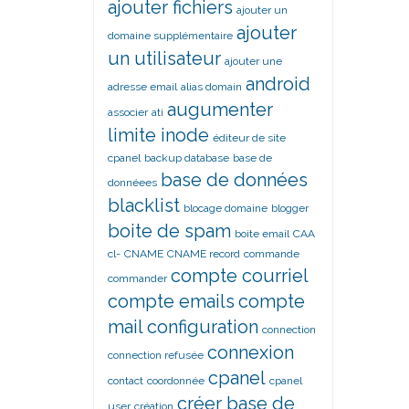
ajouter fichiers
ajouter un
ajouter
domaine supplémentaire
un utilisateur
ajouter une
android
adresse email
alias domain
augumenter
associer
ati
limite inode
éditeur de site
cpanel
backup database
base de
base de données
donnéees
blacklist
blocage domaine
blogger
boite de spam
boite email
CAA
cl-
CNAME
CNAME record
commande
compte courriel
commander
compte emails
compte
mail
configuration
connection
connexion
connection refusée
cpanel
contact
coordonnée
cpanel
créer base de
user
création