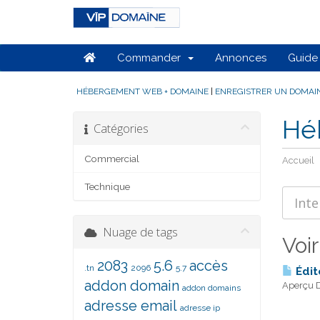
Commander
Annonces
Guide 
HÉBERGEMENT WEB + DOMAINE
|
ENREGISTRER UN DOMAI
Hé
Catégories
Commercial
Accueil
Technique
Nuage de tags
Voi
2083
5.6
accès
.tn
2096
5.7
Édit
addon domain
Aperçu D
addon domains
adresse email
adresse ip