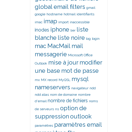
global email filters
gmail
google
hostname
hotmail
identifiants
imap
imac
import
inaccessible
iphone
liste
inodes
lier
blanche
liste noire
log
login
mac
MacMail
mail
messagerie
Microsoft Office
mise à jour
modifier
Outlook
une base
mot de passe
mysql
mx
MX record
MyQSL
nameservers
navigateur
ndd
ndd alias
nom de domaine
nombre
nombre de fichiers
d'email
noms
option de
de serveurs
ns
suppression
outlook
paramètres email
paramètres