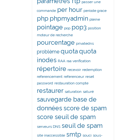
paramètres ftp
passer une
per hour
commande
periode grace
php
phpmyadmin
pleine
pointage
pop3
pop
position
moteur de recherche
pourcentage
privatedns
quota
quota
problème
inodes
RAA
raa verification
répertoire
recevoir
redemption
referencement
referenceur
reset
password
restauration compte
restaurer
saturation
saturé
sauvegarde base de
données
score de spam
score seuil de spam
seuil de spam
serveurs DNS
smtp
site inaccessible
souci
sous-