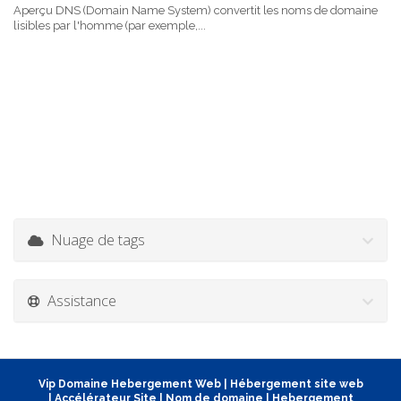
Aperçu DNS (Domain Name System) convertit les noms de domaine
lisibles par l'homme (par exemple,...
Nuage de tags
Assistance
Vip Domaine Hebergement Web
|
Hébergement site web
|
Accélérateur Site
|
Nom de domaine
|
Hebergement