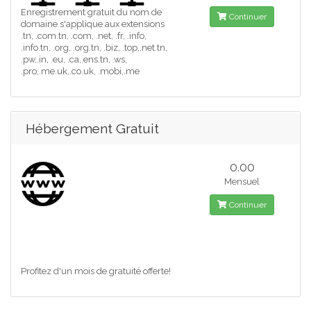
Enregistrement gratuit du nom de
Continuer
domaine s'applique aux extensions
.tn, .com.tn, .com, .net, .fr, .info,
.info.tn, .org, .org.tn, .biz, .top,.net.tn,
.pw,.in, .eu, .ca,.ens.tn, .ws,
.pro,.me.uk,.co.uk, .mobi,.me
Hébergement Gratuit
0.00
Mensuel
Continuer
Profitez d'un mois de gratuité offerte!