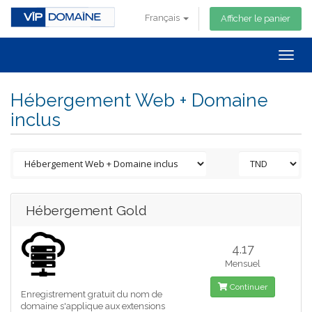
Français
Afficher le panier
Togg
navig
Hébergement Web + Domaine
inclus
Hébergement Gold
4.17
Mensuel
Continuer
Enregistrement gratuit du nom de
domaine s'applique aux extensions