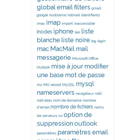
global email filters
gmail
google
hostname
hotmail
identifiants
imap
imac
import
inaccessible
iphone
liste
inodes
lier
blanche
liste noire
log
login
mac
MacMail
mail
messagerie
Microsoft Office
mise à jour
modifier
Outlook
une base
mot de passe
mysql
mx
MX record
MyQSL
nameservers
navigateur
ndd
ndd alias
nom de domaine
nombre
nombre de fichiers
d'email
noms
option de
de serveurs
ns
suppression
outlook
paramètres email
paramètres