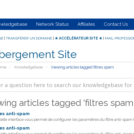
owledgebase
Network Status
Affiliates
Contact Us
NE
|
TRANSFÉRER UN DOMAINE
|
★ ACCÉLÉRATEUR SITE ★
|
MAIL PROFESSI
bergement Site
Home
Knowledgebase
Viewing articles tagged filtres spam
ing articles tagged 'filtres spam
res anti-spam
tte interface vous permet de configurer les paramètres du filtre anti-spam (
res anti-spam
tte interface vous permet de configurer les paramètres du filtre anti-spam (