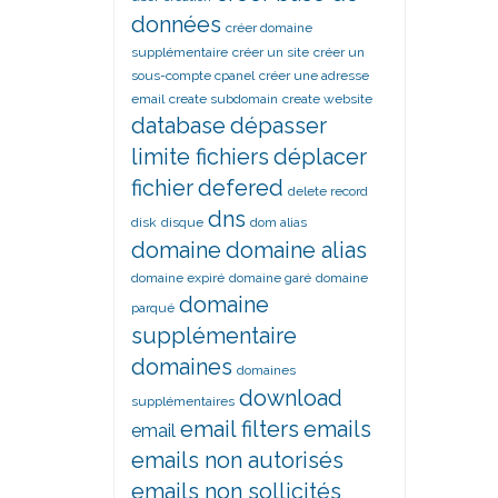
données
créer domaine
supplémentaire
créer un site
créer un
sous-compte cpanel
créer une adresse
email
create subdomain
create website
database
dépasser
limite fichiers
déplacer
fichier
defered
delete record
dns
disk
disque
dom alias
domaine
domaine alias
domaine expiré
domaine garé
domaine
domaine
parqué
supplémentaire
domaines
domaines
download
supplémentaires
email filters
emails
email
emails non autorisés
emails non sollicités