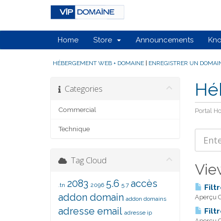
Home
Store
Announcements
Kn
HÉBERGEMENT WEB + DOMAINE
|
ENREGISTRER UN DOMAI
Hé
Categories
Commercial
Portal 
Technique
Tag Cloud
View
2083
5.6
accès
.tn
2096
5.7
Filt
addon domain
Aperçu Ce
addon domains
adresse email
Filt
adresse ip
Aperçu Ce