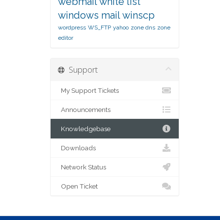
webmail
white list
windows mail
winscp
wordpress
WS_FTP
yahoo
zone dns
zone
editor
Support
My Support Tickets
Announcements
Knowledgebase
Downloads
Network Status
Open Ticket