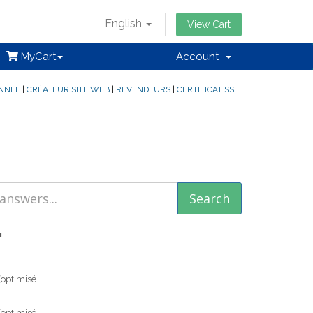
English
View Cart
MyCart
Account
ONNEL
|
CRÉATEUR SITE WEB
|
REVENDEURS
|
CERTIFICAT SSL
'
optimisé...
optimisé...