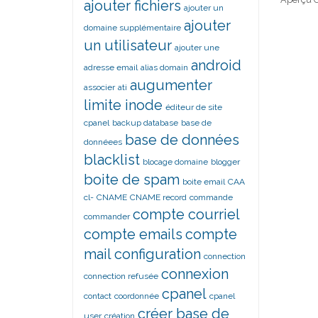
ajouter fichiers
ajouter un
ajouter
domaine supplémentaire
un utilisateur
ajouter une
android
adresse email
alias domain
augumenter
associer
ati
limite inode
éditeur de site
cpanel
backup database
base de
base de données
donnéees
blacklist
blocage domaine
blogger
boite de spam
boite email
CAA
cl-
CNAME
CNAME record
commande
compte courriel
commander
compte emails
compte
mail
configuration
connection
connexion
connection refusée
cpanel
contact
coordonnée
cpanel
créer base de
user
création