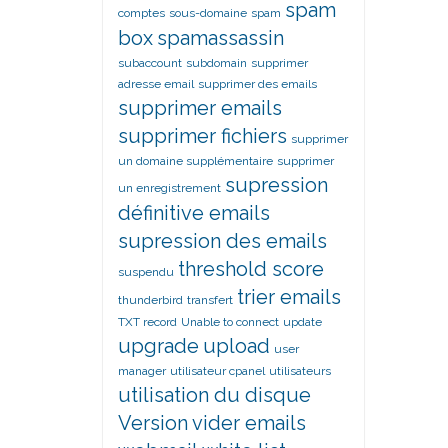
spam
comptes
sous-domaine
spam
box
spamassassin
subaccount
subdomain
supprimer
adresse email
supprimer des emails
supprimer emails
supprimer fichiers
supprimer
un domaine supplémentaire
supprimer
supression
un enregistrement
définitive emails
supression des emails
threshold score
suspendu
trier emails
thunderbird
transfert
TXT record
Unable to connect
update
upgrade
upload
user
manager
utilisateur cpanel
utilisateurs
utilisation du disque
Version
vider emails