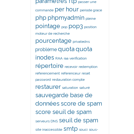
paramètres ftp
passer une
per hour
commande
periode grace
php
phpmyadmin
pleine
pointage
pop3
pop
position
moteur de recherche
pourcentage
privatedns
quota
quota
problème
inodes
RAA
raa verification
répertoire
recevoir
redemption
referencement
referenceur
reset
password
restauration compte
restaurer
saturation
saturé
sauvegarde base de
données
score de spam
score seuil de spam
seuil de spam
serveurs DNS
smtp
site inaccessible
souci
sous-