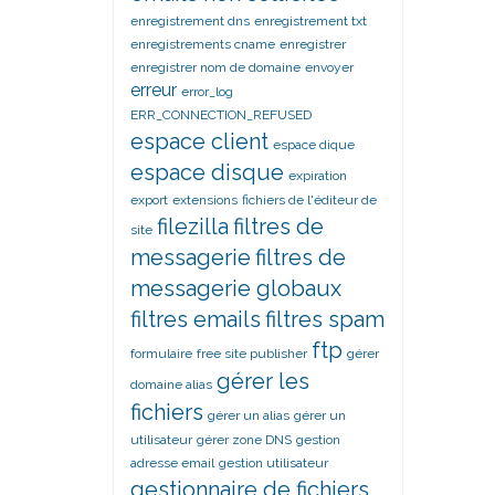
enregistrement dns
enregistrement txt
enregistrements cname
enregistrer
enregistrer nom de domaine
envoyer
erreur
error_log
ERR_CONNECTION_REFUSED
espace client
espace dique
espace disque
expiration
export
extensions
fichiers de l'éditeur de
filezilla
filtres de
site
messagerie
filtres de
messagerie globaux
filtres emails
filtres spam
ftp
formulaire
free site publisher
gérer
gérer les
domaine alias
fichiers
gérer un alias
gérer un
utilisateur
gérer zone DNS
gestion
adresse email
gestion utilisateur
gestionnaire de fichiers