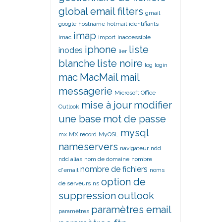
global email filters
gmail
google
hostname
hotmail
identifiants
imap
imac
import
inaccessible
iphone
liste
inodes
lier
blanche
liste noire
log
login
mac
MacMail
mail
messagerie
Microsoft Office
mise à jour
modifier
Outlook
une base
mot de passe
mysql
mx
MX record
MyQSL
nameservers
navigateur
ndd
ndd alias
nom de domaine
nombre
nombre de fichiers
d'email
noms
option de
de serveurs
ns
suppression
outlook
paramètres email
paramètres