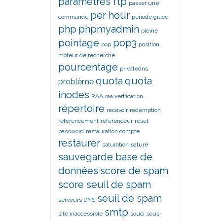
paramètres ftp
passer une
per hour
commande
periode grace
php
phpmyadmin
pleine
pointage
pop3
pop
position
moteur de recherche
pourcentage
privatedns
quota
quota
problème
inodes
RAA
raa verification
répertoire
recevoir
redemption
referencement
referenceur
reset
password
restauration compte
restaurer
saturation
saturé
sauvegarde base de
données
score de spam
score seuil de spam
seuil de spam
serveurs DNS
smtp
site inaccessible
souci
sous-