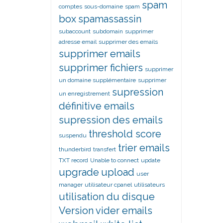
spam
comptes
sous-domaine
spam
box
spamassassin
subaccount
subdomain
supprimer
adresse email
supprimer des emails
supprimer emails
supprimer fichiers
supprimer
un domaine supplémentaire
supprimer
supression
un enregistrement
définitive emails
supression des emails
threshold score
suspendu
trier emails
thunderbird
transfert
TXT record
Unable to connect
update
upgrade
upload
user
manager
utilisateur cpanel
utilisateurs
utilisation du disque
Version
vider emails