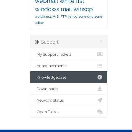
webmail
white list
windows mail
winscp
wordpress
WS_FTP
yahoo
zone dns
zone
editor
Support
My Support Tickets
Announcements
Knowledgebase
Downloads
Network Status
Open Ticket