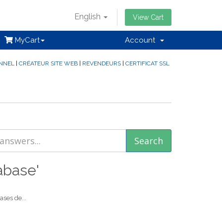
English
View Cart
MyCart
Account
ONNEL
|
CRÉATEUR SITE WEB
|
REVENDEURS
|
CERTIFICAT SSL
abase'
ses de...