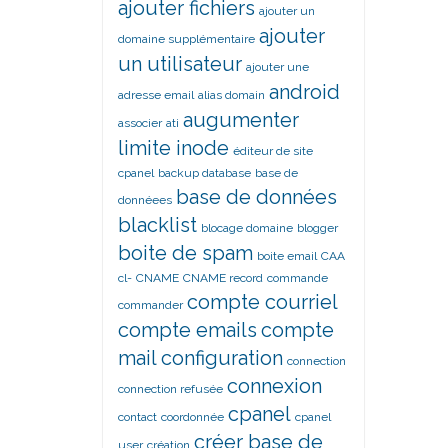
ajouter fichiers
ajouter un
ajouter
domaine supplémentaire
un utilisateur
ajouter une
android
adresse email
alias domain
augumenter
associer
ati
limite inode
éditeur de site
cpanel
backup database
base de
base de données
donnéees
blacklist
blocage domaine
blogger
boite de spam
boite email
CAA
cl-
CNAME
CNAME record
commande
compte courriel
commander
compte emails
compte
mail
configuration
connection
connexion
connection refusée
cpanel
contact
coordonnée
cpanel
créer base de
user
création