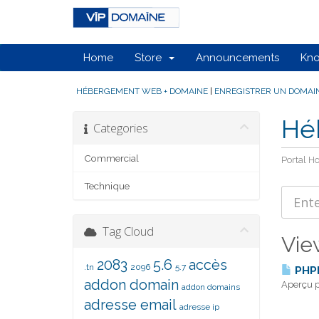
Home
Store
Announcements
Kn
HÉBERGEMENT WEB + DOMAINE
|
ENREGISTRER UN DOMAI
Hé
Categories
Commercial
Portal 
Technique
Tag Cloud
Vie
2083
5.6
accès
.tn
2096
5.7
PHP
addon domain
Aperçu p
addon domains
adresse email
adresse ip