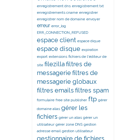
enregistrement dns
enregistrement txt
enregistrements cname
enregistrer
enregistrer nom de domaine
envoyer
erreur
error_log
ERR_CONNECTION_REFUSED
espace client
espace dique
espace disque
expiration
export
extensions
fichiers de l'éditeur de
filezilla
filtres de
site
messagerie
filtres de
messagerie globaux
filtres emails
filtres spam
ftp
formulaire
free site publisher
gérer
gérer les
domaine alias
fichiers
gérer un alias
gérer un
utilisateur
gérer zone DNS
gestion
adresse email
gestion utilisateur
gestionnaire de fichiers