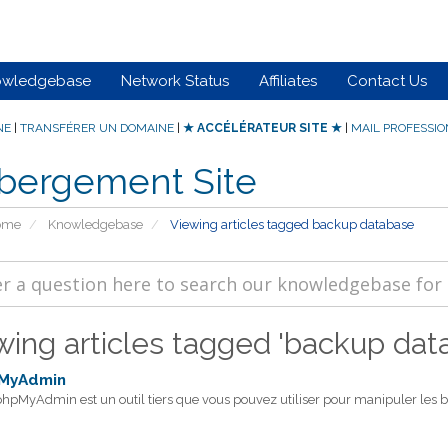
owledgebase
Network Status
Affiliates
Contact Us
NE
|
TRANSFÉRER UN DOMAINE
|
★ ACCÉLÉRATEUR SITE ★
|
MAIL PROFESSI
bergement Site
Home
Knowledgebase
Viewing articles tagged backup database
wing articles tagged 'backup dat
MyAdmin
hpMyAdmin est un outil tiers que vous pouvez utiliser pour manipuler les ba