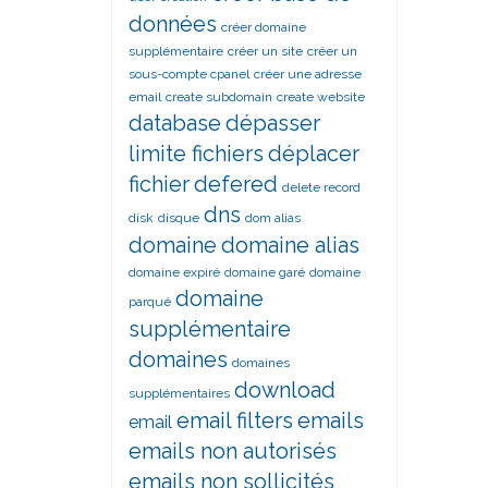
données
créer domaine
supplémentaire
créer un site
créer un
sous-compte cpanel
créer une adresse
email
create subdomain
create website
database
dépasser
limite fichiers
déplacer
fichier
defered
delete record
dns
disk
disque
dom alias
domaine
domaine alias
domaine expiré
domaine garé
domaine
domaine
parqué
supplémentaire
domaines
domaines
download
supplémentaires
email filters
emails
email
emails non autorisés
emails non sollicités