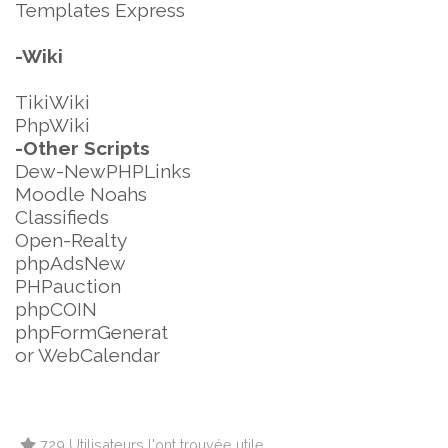
Templates Express
-Wiki
TikiWiki
PhpWiki
-Other Scripts
Dew-NewPHPLinks
Moodle Noahs
Classifieds
Open-Realty
phpAdsNew
PHPauction
phpCOIN
phpFormGenerat
or WebCalendar
729 Utilisateurs l'ont trouvée utile