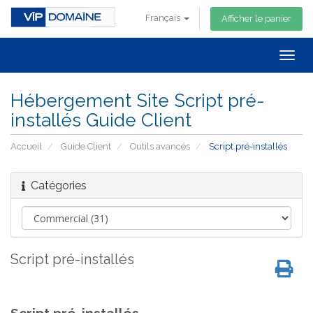
Français
Afficher le panier
Togg
navig
Hébergement Site Script pré-
installés Guide Client
Accueil
Guide Client
Outils avancés
Script pré-installés
Catégories
Script pré-installés