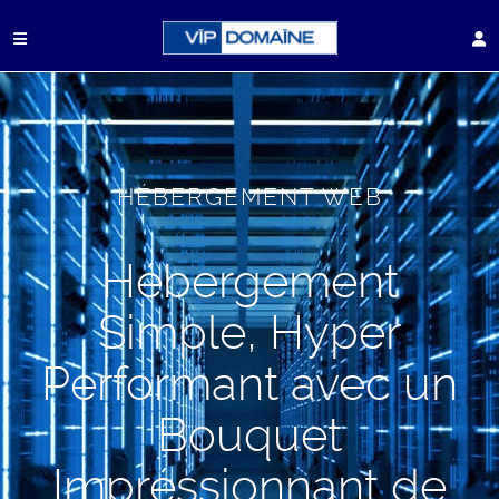
HÉBERGEMENT WEB
Hébergement
Simple, Hyper
Performant avec un
Bouquet
Impréssionnant de