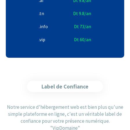
.ai
Dt 9.8/an
.tn
Dt 9.8/an
.info
Dt 73/an
.vip
Dt 60/an
Label de Confiance
Notre service d'hébergement web est bien plus qu'une
simple plateforme en ligne, c'est un véritable label de
confiance pour votre présence numérique.
"VipDomaine"