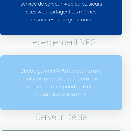
service de serveur web où plusieurs
sites web partagent les mêmes
ressources. Rejoignez-nous.
Hébergement VPS
L'hébergement VPS représente une
solution puissante pour ceux qui
cherchent l'indépendance et à
prendre le contrôle total.
Serveur Dédié